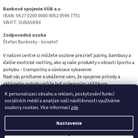
Bankové spojenie VÚB a.s.
IBAN: SK27 0200 0000 0052 0594 7751
SWIFT: SUBASKBX
Zodpovedná osoba
Štefan Buránsky - konateľ
V našom centre si môžete osobne prezrieť palmy, bambusy a
ďalšie exotické rastliny, ako aj naše produkty v oblasti športu a
pohybu – trampolíny a súvisiace vybavenie.
Radi vás privítame a ukážeme vám, že spojenie prírody a
aktívneho pohybu môže byť príjemným zážitkom.
K personalizaci obsahu a reklam, poskytování funkcí
Tešíme sa na vašu návštevu 🌿🤸
sociálních médií a analýze naší návštěvnosti využíváme
Z
soubory cookies. Více informací
zde
.
á
Vytvoril Shoptet
p
Nastavenie
ä
t
Copyright 2026
ZelenáExotika
. Všetky práva vyhradené.
Upraviť