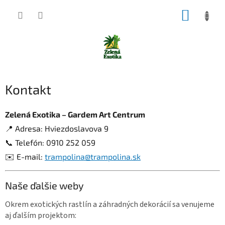
Prejsť
NÁKUP
na
obsah
KOŠÍK
Kontakt
Zelená Exotika – Gardem Art Centrum
📍 Adresa: Hviezdoslavova 9
📞 Telefón: 0910 252 059
✉️ E-mail:
trampolina@trampolina.sk
Naše ďalšie weby
Okrem exotických rastlín a záhradných dekorácií sa venujeme
aj ďalším projektom: