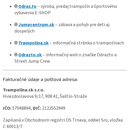
🌐
Odraz.to
– výroba, predaj trampolín a športového
vybavenia E-SHOP
🌐
Jumpcentrum.sk
– zábava a pohyb pre deti aj
dospelých
🌐
Trampolina.sk
– informačná stránka o trampolínach
🌐
Odrazto.sk
– informačný web o značke Odrazto a
Street Jump Crew
Fakturačné údaje a poštová adresa:
Trampolína.sk s.r.o.
Hviezdoslavova 9/17, 908 41, Šaštín-Stráže
IČO:
57048894,
DIČ:
2122552949
Zapísaná v Obchodnom registri OS Trnava, oddiel Sro, vložka
č.
60013/T